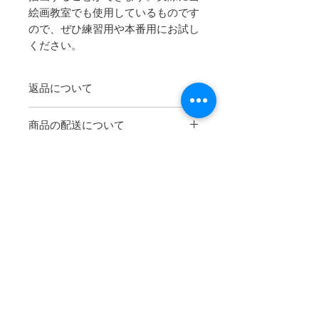
絵画教室でも使用しているものです
ので、ぜひ練習用や本番用にお試し
ください。
返品について
商品に欠陥がある場合を除き、基本的
商品の配送について
には返品には応じません。
商品のお届け時期
配送のご依頼を受けてから3日以内に
発送いたします。
この商品の配送方法は下記のとおりで
来月の予約オープン、
キャンセルのお知らせ
す。
などを更新中！
ヤマト宅急便
ヤマトが提供する定番の配送方法で
す。荷物追跡に対応しています。
Operated by: Thousand Design Co.,
全国一律 ¥500
Ltd.