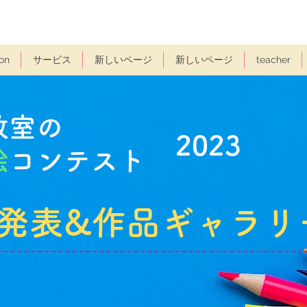
on
サービス
新しいページ
新しいページ
teacher
教室の
2023
絵
コンテスト
発表&作品ギャラリ