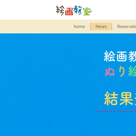
home
News
Reservati
絵画
ぬ
り
結果