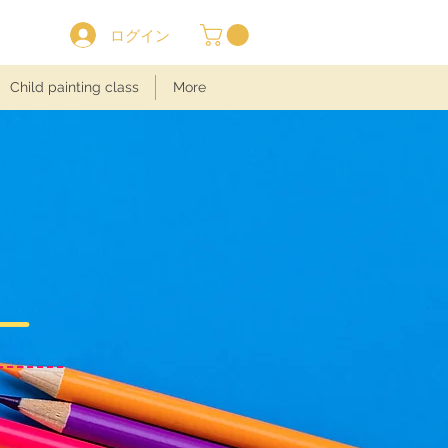
ログイン
Child painting class
More
ー