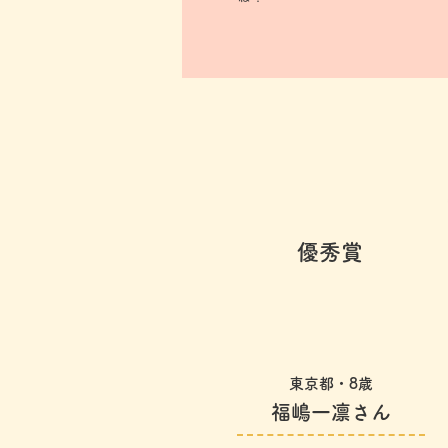
優秀賞
東京都・8歳
福嶋一凛
さん