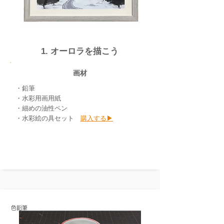
1. オーロラを描こう
画材
・鉛筆
・水彩用画用紙
・細めの油性ペン
​・水彩絵の具セット
購入する▶︎
色鉛筆