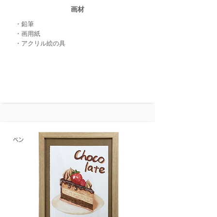
画材
・鉛筆
・画用紙
・アクリル絵の具
ペン