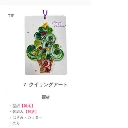
工作
​7. クイリングアート
画材
・型紙
【郵送】
・骨組み
【郵送】
・はさみ・カッター
​・のり