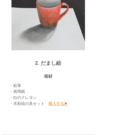
2. だまし絵
画材
・鉛筆
・画用紙
・白のクレヨン
​・水彩絵の具セット
購入する▶︎