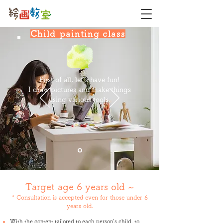
Child painting class
First of all, let's have fun!
I draw pictures and make things
using various tools.
Target age 6 years old ~
* Consultation is accepted even for those under 6
years old.
With the content tailored to each person's child, to