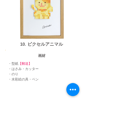
​10. ピクセルアニマル
画材
・型紙
【郵送】
・はさみ・カッター
・のり
・水彩絵の具・ペン​