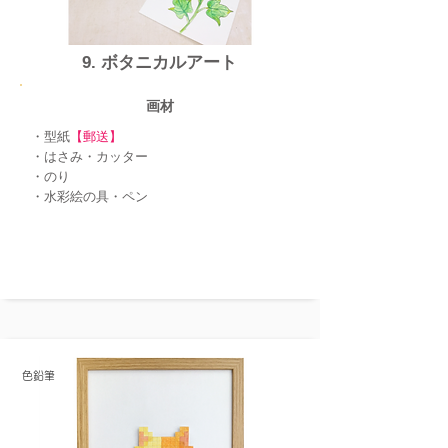
​9. ボタニカルアート
画材
・型紙
【郵送】
・はさみ・カッター
・のり
・水彩絵の具・ペン​
色鉛筆