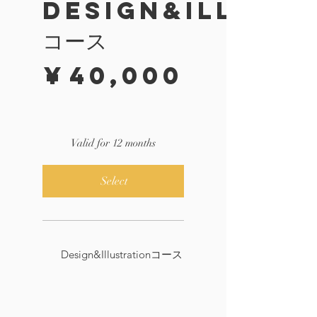
Design&Illust
コース
¥40,000
¥
40,000
Valid for 12 months
Select
Design&Illustrationコース