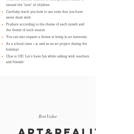
extend the "love" of children
Carefully teach you how to use tools that you have
never dealt with
Produce according to the theme of each month and
the theme of each season
You can also request a theme or bring in art materials.
As a school class + α, and as an art project during the
holidays
Chat is OK! Let's have fun while talking with teachers
and friends!
Best Value
Art&Reality