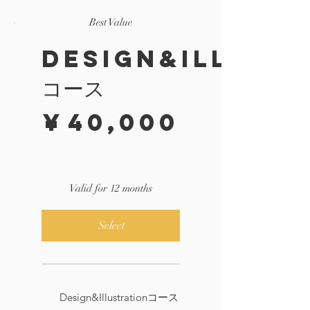
Best Value
Design&Illust
コース
¥40,000
¥
40,000
Valid for 12 months
Select
Design&Illustrationコース