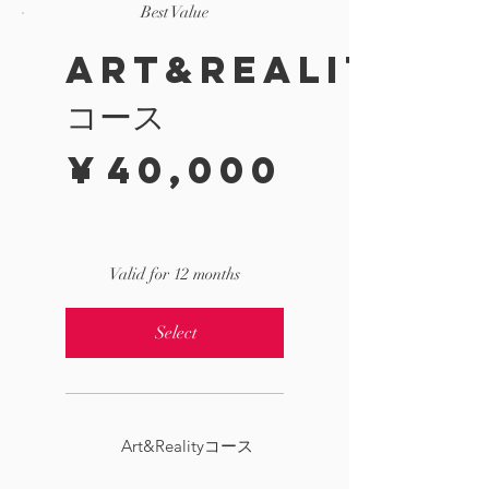
Best Value
Art&Reality
コース
¥40,000
¥
40,000
Valid for 12 months
Select
Art&Realityコース