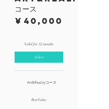
コース
¥40,000
¥
40,000
Valid for 12 months
Select
Art&Realityコース
Best Value