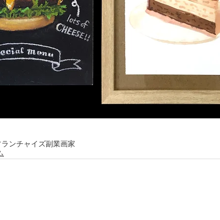
フランチャイズ
副業
画家
ム