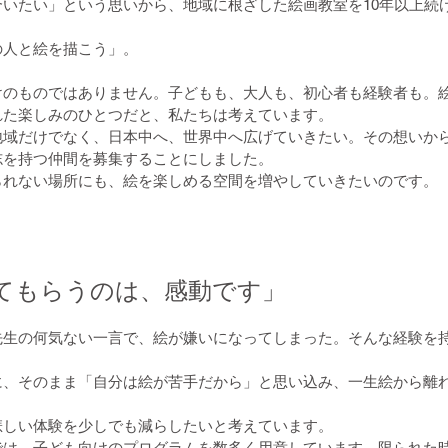
合いたい」という思いから、地域に根ざした絵画教室を10年以上続
の人と絵を描こう」。
けのものではありません。子どもも、大人も、初心者も経験者も。
れた楽しみのひとつだと、私たちは考えています。
地域だけでなく、日本中へ、世界中へ広げていきたい。その想いか
志を持つ仲間を募集することにしました。
られない場所にも、絵を楽しめる空間を増やしていきたいのです。
てもらうのは、感動です」
先生の何気ない一言で、絵が嫌いになってしまった。そんな経験を
に、そのまま「自分は絵が苦手だから」と思い込み、一生絵から離
悲しい体験を少しでも減らしたいと考えています。
では、子ども向けのプログラムを数多く用意しています。限られた