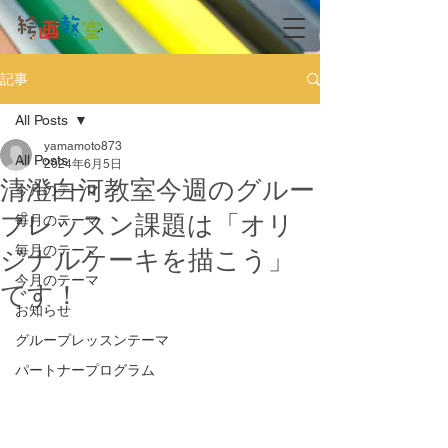
記事
All Posts
yamamoto873
All Posts
2024年6月5日
清澄白河教室今週のグルー
今月のテーマ
プレッスン課題は「オリ
毎月のテーマ
毎月のテーマ
ジナルケーキを描こう」
今月のテーマ
です！
お知らせ
グループレッスンテーマ
パートナープログラム