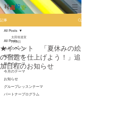
記事
All Posts
太田垣道宣
All Posts
7月3日
★イベント 「夏休みの絵
今月のテーマ
の宿題を仕上げよう！」追
毎月のテーマ
毎月のテーマ
加日程のお知らせ
今月のテーマ
お知らせ
グループレッスンテーマ
パートナープログラム