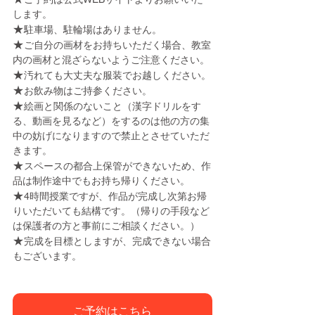
します。
★
駐車場、駐輪場はありません。
★
ご自分の画材をお持ちいただく場合、教室
内の画材と混ざらないようご注意ください。
★
汚れても大丈夫な服装でお越しください。
★
お飲み物はご持参ください。
★
絵画と関係のないこと（漢字ドリルをす
る、動画を見るなど）をするのは他の方の集
中の妨げになりますので禁止とさせていただ
きます。
★
スペースの都合上保管ができないため、作
品は制作途中でもお持ち帰りください。
★
4時間授業ですが、作品が完成し次第お帰
りいただいても結構です。（帰りの手段など
は保護者の方と事前にご相談ください。）
★
完成を目標としますが、完成できない場合
もございます。
ご予約はこちら