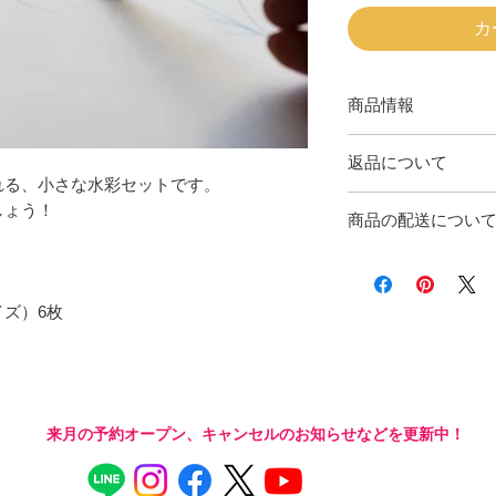
カ
商品情報
【セット内容】
返品について
・ミニ水彩セット
れる、小さな水彩セットです。
・水彩画用紙（ポス
商品に欠陥がある場
しょう！
・絵画教室オリジナ
商品の配送につい
ません。
商品のお届け時期
配送のご依頼を受け
この商品の配送方法
ズ）6枚
ヤマト宅急便
ヤマトが提供する定
しています。
全国一律 ¥500
来月の予約オープン、
キャンセルのお知らせなどを更新中！