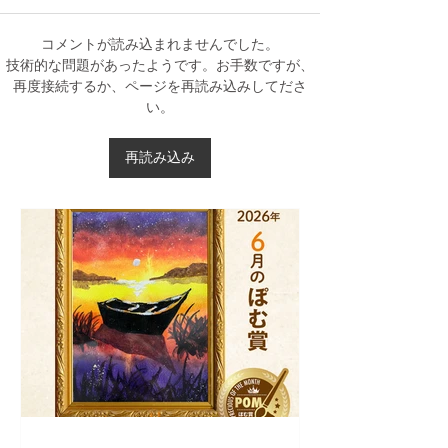
コメントが読み込まれませんでした。
8月の課題 「マーカーレ
★6月のぽむ賞
技術的な問題があったようです。お手数ですが、
再度接続するか、ページを再読み込みしてださ
ンダリング」
した！
い。
再読み込み