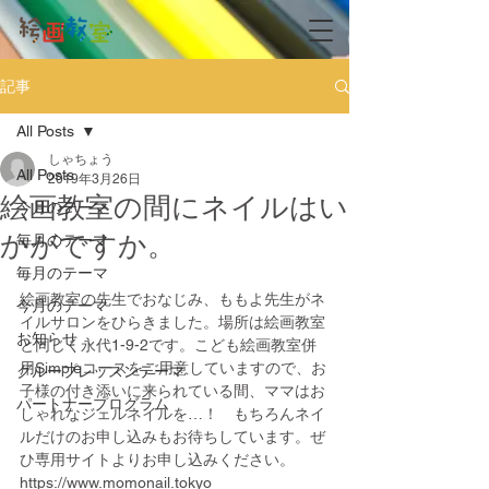
記事
All Posts
しゃちょう
All Posts
2019年3月26日
絵画教室の間にネイルはい
今月のテーマ
かがですか。
毎月のテーマ
毎月のテーマ
絵画教室の先生でおなじみ、ももよ先生がネ
今月のテーマ
イルサロンをひらきました。場所は絵画教室
お知らせ
と同じく永代1-9-2です。こども絵画教室併
用Simpleコースをご用意していますので、お
グループレッスンテーマ
子様の付き添いに来られている間、ママはお
パートナープログラム
しゃれなジェルネイルを…！　もちろんネイ
ルだけのお申し込みもお待ちしています。ぜ
ひ専用サイトよりお申し込みください。
https://www.momonail.tokyo